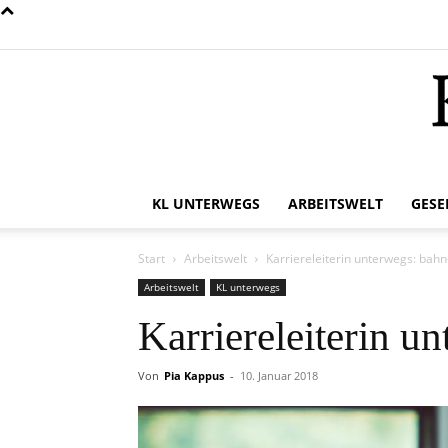
KL UNTERWEGS
ARBEITSWELT
GESE
Start
Arbeitswelt
Karriereleiterin unterwegs: bah
Arbeitswelt
KL unterwegs
Karriereleiterin u
Von
Pia Kappus
-
10. Januar 2018