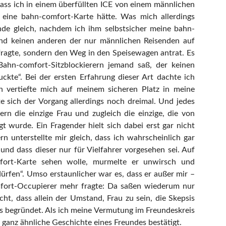
ass ich in einem überfüllten ICE von einem männlichen
eine bahn-comfort-Karte hätte. Was mich allerdings
gende gleich, nachdem ich ihm selbstsicher meine bahn-
und keinen anderen der nur männlichen Reisenden auf
fragte, sondern den Weg in den Speisewagen antrat. Es
ahn-comfort-Sitzblockierern jemand saß, der keinen
uckte“. Bei der ersten Erfahrung dieser Art dachte ich
n vertiefte mich auf meinem sicheren Platz in meine
 sich der Vorgang allerdings noch dreimal. Und jedes
n die einzige Frau und zugleich die einzige, die von
 wurde. Ein Fragender hielt sich dabei erst gar nicht
n unterstellte mir gleich, dass ich wahrscheinlich gar
 und dass dieser nur für Vielfahrer vorgesehen sei. Auf
fort-Karte sehen wolle, murmelte er unwirsch und
ürfen“. Umso erstaunlicher war es, dass er außer mir –
fort-Occupierer mehr fragte: Da saßen wiederum nur
t, dass allein der Umstand, Frau zu sein, die Skepsis
s begründet. Als ich meine Vermutung im Freundeskreis
 ganz ähnliche Geschichte eines Freundes bestätigt.