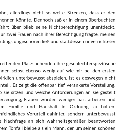
hn, allerdings nicht so weite Strecken, dass er den
 nennen könnte. Dennoch saß er in einem überbuchten
ahrt über blieb seine Nichtberechtigung unentdeckt,
ur zwei Frauen nach ihrer Berechtigung fragte, meinen
rdings ungeschoren ließ und stattdessen unverrichteter
treffenden Platzsuchenden ihre geschlechterspezifische
 ihnen selbst ebenso wenig auf wie mir bei den ersten
 wirklich unterbewusst abspielen, ist es deswegen nicht
eil. Es zeigt die offenbar tief verankerte Vorstellung,
 sie sitzen und welche Anforderungen an sie gestellt
erzeugung, Frauen würden weniger hart arbeiten und
n um Familie und Haushalt in Ordnung zu halten.
nfeindliches Vorurteil dahinter, sondern unterbewusst
ie Nachfrage an sich wahrheitsgemäßer beantworten
rem Tonfall bleibe als ein Mann, der um seinen schönen