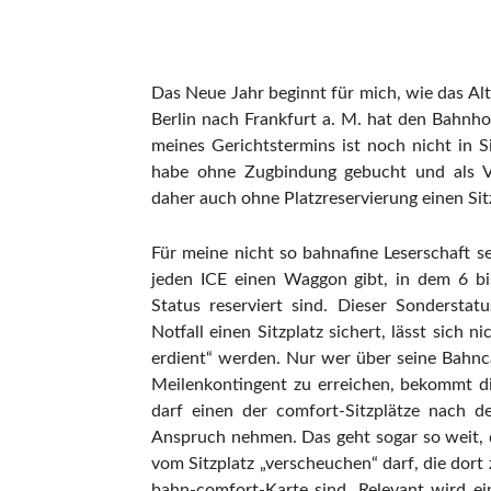
Das Neue Jahr beginnt für mich, wie das Al
Berlin nach Frankfurt a. M. hat den Bahnho
meines Gerichtstermins ist noch nicht in S
habe ohne Zugbindung gebucht und als Vi
daher auch ohne Platzreservierung einen Sit
Für meine nicht so bahnafine Leserschaft sei
jeden ICE einen Waggon gibt, in dem 6 bi
Status reserviert sind. Dieser Sondersta
Notfall einen Sitzplatz sichert, lässt sich 
erdient“ werden. Nur wer über seine Bahnc
Meilenkontingent zu erreichen, bekommt d
darf einen der comfort-Sitzplätze nach d
Anspruch nehmen. Das geht sogar so weit,
vom Sitzplatz „verscheuchen“ darf, die dort
bahn-comfort-Karte sind. Relevant wird e