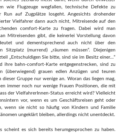
ten wie Flugzeuge wegfallen, technische Defekte zu
er Run auf Zugplätze losgeht. Angesichts drohender
gierter Vielfahrer dann auch nicht, Mitreisende auf den
echenden comfort-Karte zu fragen. Dabei wird man
an Mitreisenden gibt, die keinerlei Vorstellung davon
deutet und dementsprechend auch nicht über den
en Sitzplatz (murrend) „räumen müssen“. Diejenigen
teil „Entschuldigen Sie bitte, sind sie im Besitz einer…“
nd ihre bahn-comfort-Karte entgegenstrecken, sind zu
in (überwiegend) grauen edlen Anzügen und teuren
n dieser Gruppe nur wenige an. Woran das liegen mag,
leiden immer noch nur wenige Frauen Positionen, die mit
ss der VielfahrerInnen-Status erreicht wird? Vielleicht
nsintern vor, wenn es um Geschäftsreisen geht oder
roh, wenn sie nicht so häufig von Kindern und Familie
hänomen ungeklärt bleiben, allerdings nicht unentdeckt.
ls scheint es sich bereits herumgesprochen zu haben.