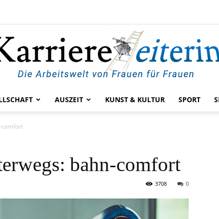
LLSCHAFT
AUSZEIT
KUNST & KULTUR
SPORT
S
KarriereleiterIn
n-comfort
nterwegs: bahn-comfort
3708
0