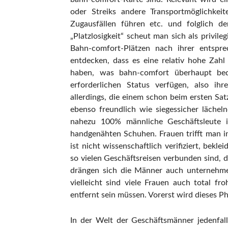
oder Streiks andere Transportmöglichkei
Zugausfällen führen etc. und folglich d
„Platzlosigkeit“ scheut man sich als privile
Bahn-comfort-Plätzen nach ihrer entspr
entdecken, dass es eine relativ hohe Zahl 
haben, was bahn-comfort überhaupt be
erforderlichen Status verfügen, also ihr
allerdings, die einem schon beim ersten Satz
ebenso freundlich wie siegessicher lächel
nahezu 100% männliche Geschäftsleute 
handgenähten Schuhen. Frauen trifft man i
ist nicht wissenschaftlich verifiziert, bek
so vielen Geschäftsreisen verbunden sind, da
drängen sich die Männer auch unternehme
vielleicht sind viele Frauen auch total f
entfernt sein müssen. Vorerst wird dieses P
In der Welt der Geschäftsmänner jedenfal