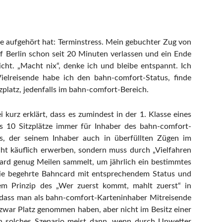
te aufgehört hat: Terminstress. Mein gebuchter Zug von
f Berlin schon seit 20 Minuten verlassen und ein Ende
icht. „Macht nix“, denke ich und bleibe entspannt. Ich
elreisende habe ich den bahn-comfort-Status, finde
zplatz, jedenfalls im bahn-comfort-Bereich.
 kurz erklärt, dass es zumindest in der 1. Klasse eines
s 10 Sitzplätze immer für Inhaber des bahn-comfort-
tus, der seinem Inhaber auch in überfüllten Zügen im
nicht käuflich erwerben, sondern muss durch „Vielfahren
ard genug Meilen sammelt, um jährlich ein bestimmtes
ie begehrte Bahncard mit entsprechendem Status und
em Prinzip des „Wer zuerst kommt, mahlt zuerst“ in
 dass man als bahn-comfort-Karteninhaber Mitreisende
 zwar Platz genommen haben, aber nicht im Besitz einer
in solches Szenario meist dann, wenn durch Unwetter