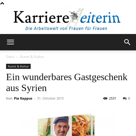
KarriereleiterIn
Start
Kunst & Kultur
Kunst & Kultur
Ein wunderbares Gastgeschenk
aus Syrien
Von
Pia Kappus
-
31. Oktober 2015
2531
0