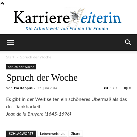
KarriereleiterIn
Start
Spruch der Woche
Spruch der Woche
Spruch der Woche
Von
Pia Kappus
-
22. Juni 2014
1302
0
Es gibt in der Welt selten ein schöneres Übermaß als das
der Dankbarkeit.
Jean de la Bruyere (1645-1696)
SCHLAGWORTE
Lebensweisheit
Zitate