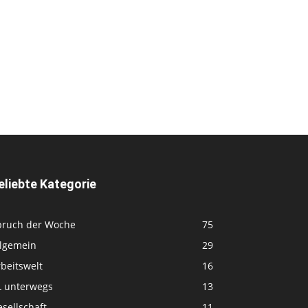
eliebte Kategorie
pruch der Woche
75
llgemein
29
beitswelt
16
L unterwegs
13
sellschaft
11