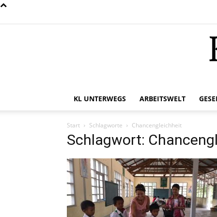
KL UNTERWEGS
ARBEITSWELT
GESE
Start
Schlagworte
Chancengleichheit
Schlagwort: Chancengl