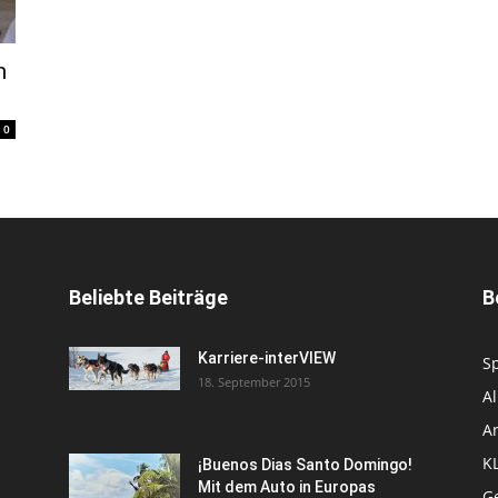
h
0
Beliebte Beiträge
B
Karriere-interVIEW
S
18. September 2015
A
Ar
K
¡Buenos Dias Santo Domingo!
Mit dem Auto in Europas
Ge