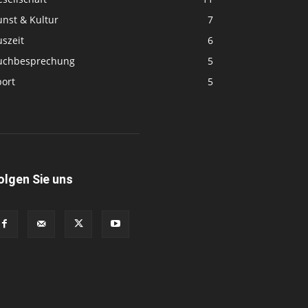
unst & Kultur
7
szeit
6
uchbesprechung
5
port
5
olgen Sie uns