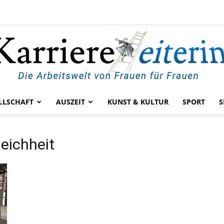
LLSCHAFT
AUSZEIT
KUNST & KULTUR
SPORT
S
KarriereleiterIn
eichheit