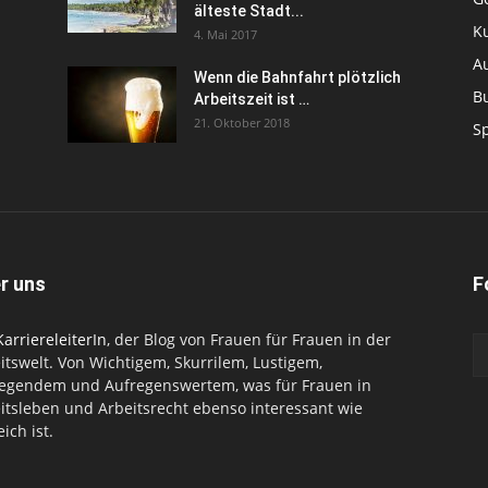
älteste Stadt...
K
4. Mai 2017
Au
Wenn die Bahnfahrt plötzlich
B
Arbeitszeit ist …
21. Oktober 2018
S
r uns
F
KarriereleiterIn
, der Blog von Frauen für Frauen in der
itswelt. Von Wichtigem, Skurrilem, Lustigem,
egendem und Aufregenswertem, was für Frauen in
itsleben und Arbeitsrecht ebenso interessant wie
eich ist.