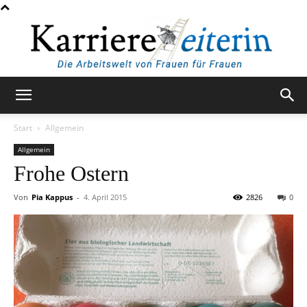
KarriereleiterIn
Start
Allgemein
Allgemein
Frohe Ostern
Von
Pia Kappus
-
4. April 2015
2826
0