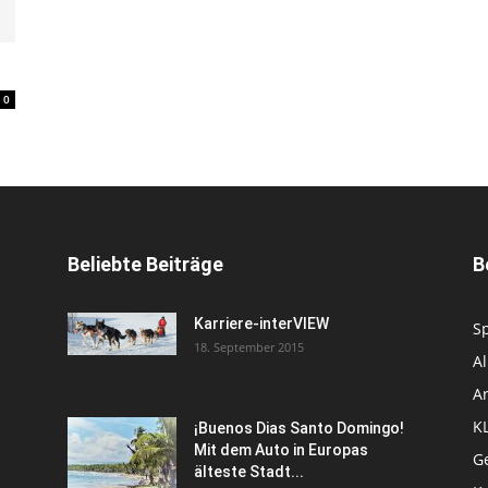
0
Beliebte Beiträge
B
Karriere-interVIEW
S
18. September 2015
A
Ar
K
¡Buenos Dias Santo Domingo!
Mit dem Auto in Europas
Ge
älteste Stadt...