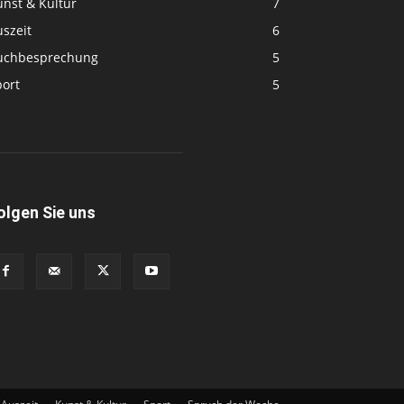
unst & Kultur
7
szeit
6
uchbesprechung
5
port
5
olgen Sie uns