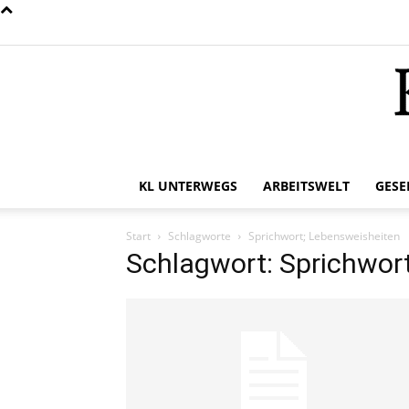
KL UNTERWEGS
ARBEITSWELT
GESE
Start
Schlagworte
Sprichwort; Lebensweisheiten
Schlagwort: Sprichwor