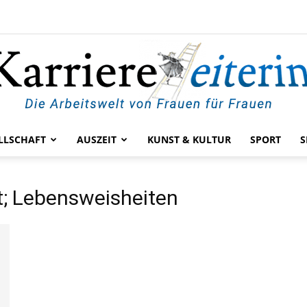
LLSCHAFT
AUSZEIT
KUNST & KULTUR
SPORT
S
KarriereleiterIn
t; Lebensweisheiten