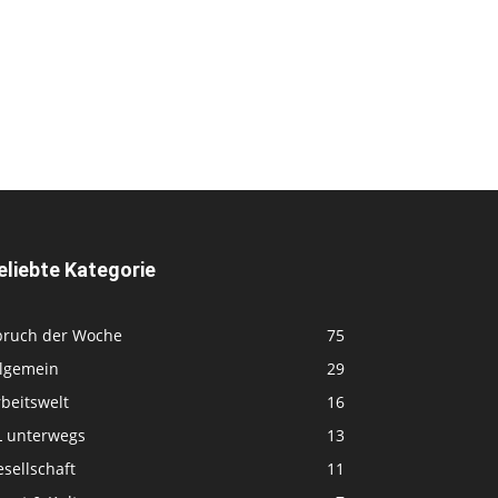
eliebte Kategorie
pruch der Woche
75
llgemein
29
beitswelt
16
L unterwegs
13
sellschaft
11