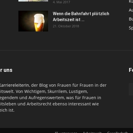
K
4. Mai 2017
Au
Wenn die Bahnfahrt plötzlich
B
Arbeitszeit ist …
21. Oktober 2018
S
r uns
F
KarriereleiterIn
, der Blog von Frauen für Frauen in der
itswelt. Von Wichtigem, Skurrilem, Lustigem,
egendem und Aufregenswertem, was für Frauen in
itsleben und Arbeitsrecht ebenso interessant wie
eich ist.